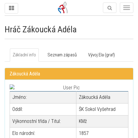
Togg
navig
Hráč Zákoucká Adéla
Základní info
Seznam zápasů
Vývoj Ela (graf)
Zákoucká Adéla
Jméno:
Zákoucká Adéla
Oddíl:
ŠK Sokol Vyšehrad
Výkonnostní třída / Titul:
KMž
Elo národní:
1857