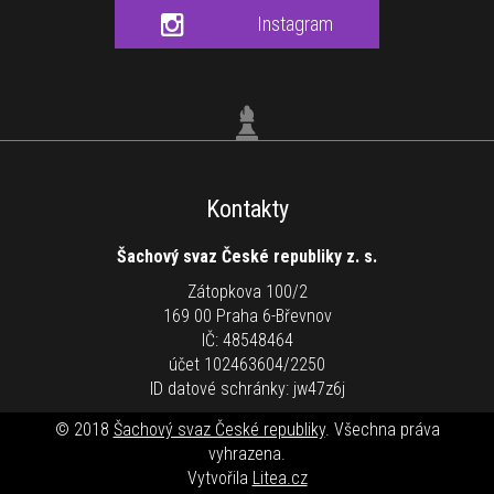
Instagram
Kontakty
Šachový svaz České republiky z. s.
Zátopkova 100/2
169 00 Praha 6-Břevnov
IČ: 48548464
účet 102463604/2250
ID datové schránky: jw47z6j
© 2018
Šachový svaz České republiky
. Všechna práva
vyhrazena.
Vytvořila
Litea.cz