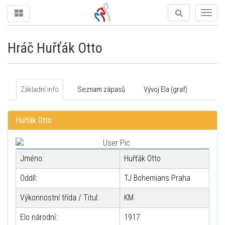
Togg
navig
Hráč Huřťák Otto
Základní info
Seznam zápasů
Vývoj Ela (graf)
Huřťák Otto
Jméno:
Huřťák Otto
Oddíl:
TJ Bohemians Praha
Výkonnostní třída / Titul:
KM
Elo národní:
1917