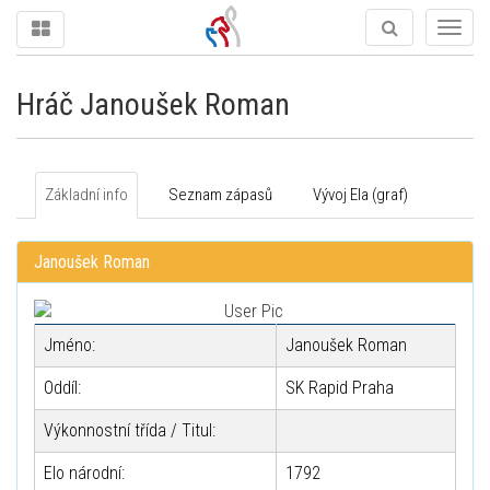
Togg
navig
Hráč Janoušek Roman
Základní info
Seznam zápasů
Vývoj Ela (graf)
Janoušek Roman
Jméno:
Janoušek Roman
Oddíl:
SK Rapid Praha
Výkonnostní třída / Titul:
Elo národní:
1792