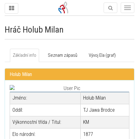
Togg
navig
Hráč Holub Milan
Základní info
Seznam zápasů
Vývoj Ela (graf)
Holub Milan
Jméno:
Holub Milan
Oddíl:
TJ Jawa Brodce
Výkonnostní třída / Titul:
KM
Elo národní:
1877