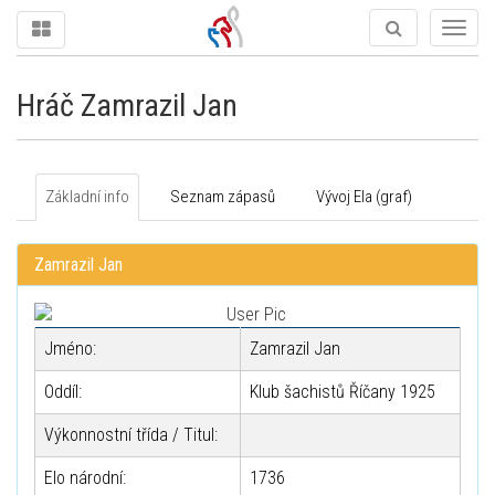
Togg
navig
Hráč Zamrazil Jan
Základní info
Seznam zápasů
Vývoj Ela (graf)
Zamrazil Jan
Jméno:
Zamrazil Jan
Oddíl:
Klub šachistů Říčany 1925
Výkonnostní třída / Titul:
Elo národní:
1736