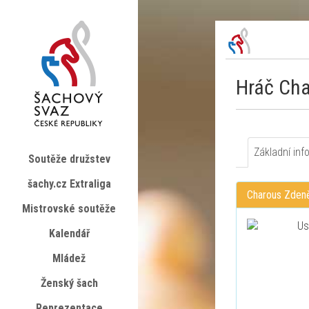
Hráč Ch
Základní inf
Soutěže družstev
šachy.cz Extraliga
Charous Zden
Mistrovské soutěže
Kalendář
Mládež
Ženský šach
Reprezentace