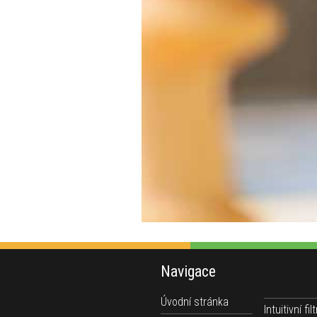
Navigace
Úvodní stránka
Intuitivní filt