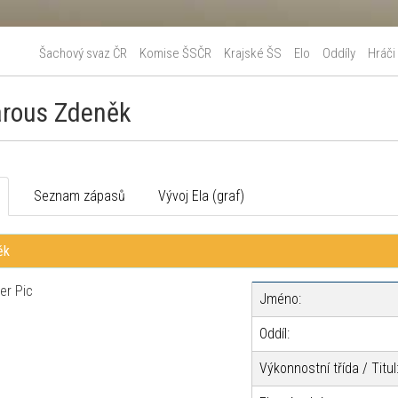
Šachový svaz ČR
Komise ŠSČR
Krajské ŠS
Elo
Oddíly
Hráči
arous Zdeněk
o
Seznam zápasů
Vývoj Ela (graf)
ěk
Jméno:
Oddíl:
Výkonnostní třída / Titul