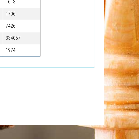
1613
1706
7426
334057
1974