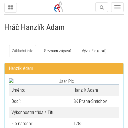
Togg
navig
Hráč Hanzlík Adam
Základní info
Seznam zápasů
Vývoj Ela (graf)
Hanzlík Adam
Jméno:
Hanzlík Adam
Oddíl:
ŠK Praha-Smíchov
Výkonnostní třída / Titul:
Elo národní:
1785