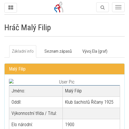
Togg
navig
Hráč Malý Filip
Základní info
Seznam zápasů
Vývoj Ela (graf)
Malý Filip
Jméno:
Malý Filip
Oddíl:
Klub šachistů Říčany 1925
Výkonnostní třída / Titul:
Elo národní:
1900