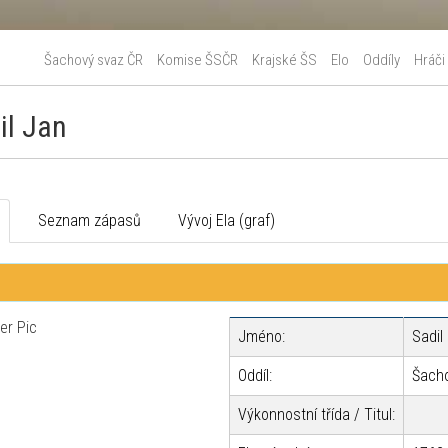
Šachový svaz ČR
Komise ŠSČR
Krajské ŠS
Elo
Oddíly
Hráči
il Jan
o
Seznam zápasů
Vývoj Ela (graf)
Jméno:
Sadil
Oddíl:
Šacho
Výkonnostní třída / Titul: