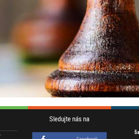
Sledujte nás na
Ša
r