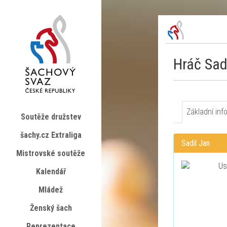
Hráč Sad
Základní inf
Soutěže družstev
šachy.cz Extraliga
Sadil Jan
Mistrovské soutěže
Kalendář
Mládež
Ženský šach
Reprezentace