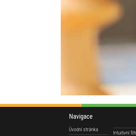
Navigace
Úvodní stránka
Intuitivní filt