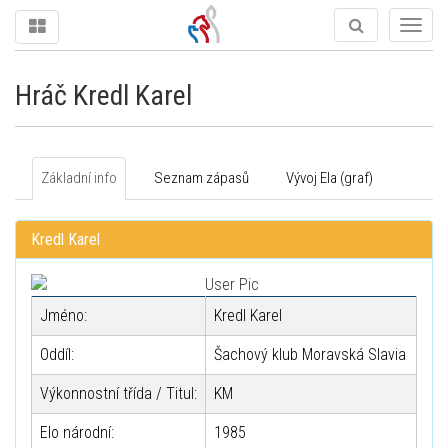
Togg
navig
Hráč Kredl Karel
Základní info
Seznam zápasů
Vývoj Ela (graf)
Kredl Karel
Jméno:
Kredl Karel
Oddíl:
Šachový klub Moravská Slavia
Výkonnostní třída / Titul:
KM
Elo národní:
1985