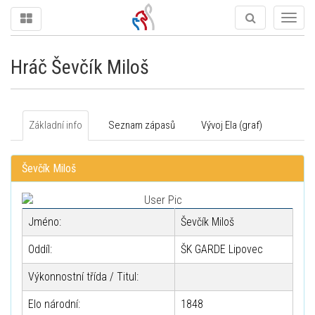
Togg
navig
Hráč Ševčík Miloš
Základní info
Seznam zápasů
Vývoj Ela (graf)
Ševčík Miloš
Jméno:
Ševčík Miloš
Oddíl:
ŠK GARDE Lipovec
Výkonnostní třída / Titul:
Elo národní:
1848