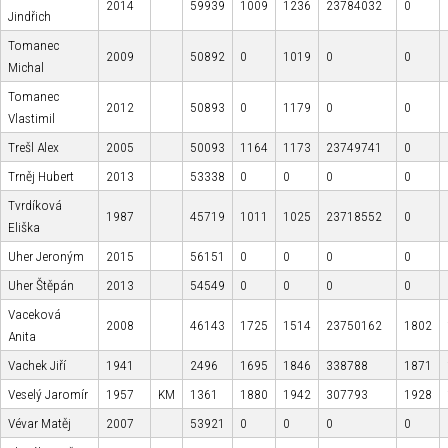
2014
59939
1009
1236
23784032
0
Jindřich
Tomanec
2009
50892
0
1019
0
0
Michal
Tomanec
2012
50893
0
1179
0
0
Vlastimil
Trešl Alex
2005
50093
1164
1173
23749741
0
Trněj Hubert
2013
53338
0
0
0
0
Tvrdíková
1987
45719
1011
1025
23718552
0
Eliška
Uher Jeroným
2015
56151
0
0
0
0
Uher Štěpán
2013
54549
0
0
0
0
Vaceková
2008
46143
1725
1514
23750162
1802
Anita
Vachek Jiří
1941
2496
1695
1846
338788
1871
Veselý Jaromír
1957
KM
1361
1880
1942
307793
1928
Vévar Matěj
2007
53921
0
0
0
0