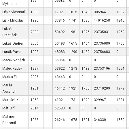
1994
56683
0
0
0
0
Mykhailo
Lička Vlastimil
1939
1702
1815
1843
305944
1902
Lisik Miroslav
1990
37816
1741
1685
14916258
1845
Lukáš
2003
50492
1961
1825
23735031
1969
František
Lukáš Ondřej
2006
50493
1615
1464
23736089
1705
Luňák Pavel
1993
48083
1290
1432
23756683
0
Macek Vojtěch
2008
56864
0
0
0
0
Málek Radek
1997
53922
1273
1483
23753196
1554
Maňas Filip
2006
43443
0
0
0
0
Marša
1951
46142
1921
1765
23710209
1979
Alexandr
Martišek Karel
1958
4102
1731
1820
329967
1831
Mátl Jiří
2014
62583
0
0
0
0
Matzner
1963
26246
1678
1521
346330
1830
Radomil