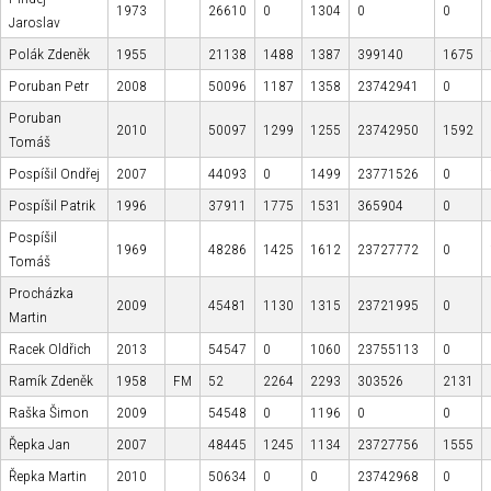
1973
26610
0
1304
0
0
Jaroslav
Polák Zdeněk
1955
21138
1488
1387
399140
1675
Poruban Petr
2008
50096
1187
1358
23742941
0
Poruban
2010
50097
1299
1255
23742950
1592
Tomáš
Pospíšil Ondřej
2007
44093
0
1499
23771526
0
Pospíšil Patrik
1996
37911
1775
1531
365904
0
Pospíšil
1969
48286
1425
1612
23727772
0
Tomáš
Procházka
2009
45481
1130
1315
23721995
0
Martin
Racek Oldřich
2013
54547
0
1060
23755113
0
Ramík Zdeněk
1958
FM
52
2264
2293
303526
2131
Raška Šimon
2009
54548
0
1196
0
0
Řepka Jan
2007
48445
1245
1134
23727756
1555
Řepka Martin
2010
50634
0
0
23742968
0