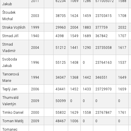
2011
62234
1069
1286
571005072
1588
Jakub
Štoudek
2003
38705
1624
1459
23703415
1708
Michal
Straka Vojtěch
1999
29960
2004
1883
377759
2032
Strnad Jiří
1940
4398
1549
1689
367842
1707
Strnad
2004
51212
1441
1290
23735058
1617
Vladimír
Svoboda
1996
55125
1408
0
23764163
1537
Jakub
Tancerová
1994
34047
1368
1442
346551
1649
Marie
Teplý Jan
2006
43441
1452
1433
23729970
1659
Thurnvald
2009
50099
0
0
0
0
Valentýn
Timko Daniel
2000
55832
1629
1558
23767847
1761
Toman Matěj
2009
48467
1006
0
0
0
Tomanec