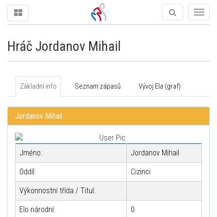
Togg
navig
Hráč Jordanov Mihail
Základní info
Seznam zápasů
Vývoj Ela (graf)
Jordanov Mihail
Jméno:
Jordanov Mihail
Oddíl:
Cizinci
Výkonnostní třída / Titul:
Elo národní:
0