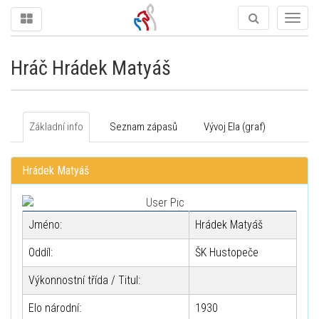
Togg
navig
Hráč Hrádek Matyáš
Základní info
Seznam zápasů
Vývoj Ela (graf)
Hrádek Matyáš
Jméno:
Hrádek Matyáš
Oddíl:
ŠK Hustopeče
Výkonnostní třída / Titul:
Elo národní:
1930