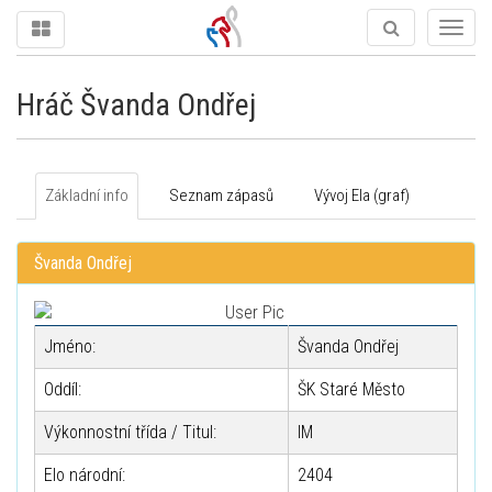
Togg
navig
Hráč Švanda Ondřej
Základní info
Seznam zápasů
Vývoj Ela (graf)
Švanda Ondřej
Jméno:
Švanda Ondřej
Oddíl:
ŠK Staré Město
Výkonnostní třída / Titul:
IM
Elo národní:
2404