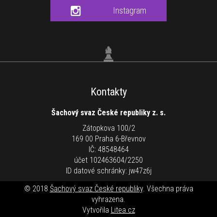
Instagram
Kontakty
Šachový svaz České republiky z. s.
Zátopkova 100/2
169 00 Praha 6-Břevnov
IČ: 48548464
účet 102463604/2250
ID datové schránky: jw47z6j
© 2018
Šachový svaz České republiky
. Všechna práva
vyhrazena.
Vytvořila
Litea.cz