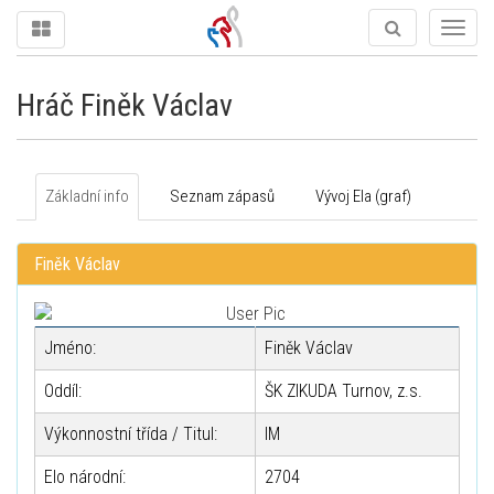
Togg
navig
Hráč Finěk Václav
Základní info
Seznam zápasů
Vývoj Ela (graf)
Finěk Václav
Jméno:
Finěk Václav
Oddíl:
ŠK ZIKUDA Turnov, z.s.
Výkonnostní třída / Titul:
IM
Elo národní:
2704