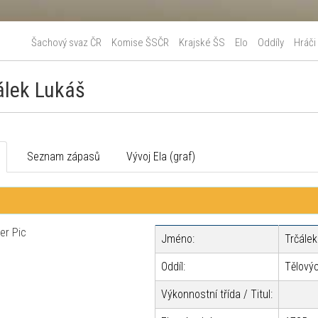
Šachový svaz ČR
Komise ŠSČR
Krajské ŠS
Elo
Oddíly
Hráči
álek Lukáš
o
Seznam zápasů
Vývoj Ela (graf)
Jméno:
Trčálek
Oddíl:
Tělovýc
Výkonnostní třída / Titul: