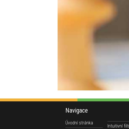
Navigace
Úvodní stránka
Intuitivní filt