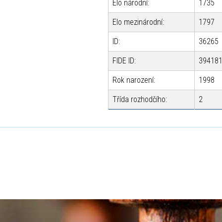
Elo národní:
1735
Elo mezinárodní:
1797
ID:
36265
FIDE ID:
39418
Rok narození:
1998
Třída rozhodčího:
2