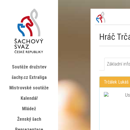
Hráč Trč
Základní inf
Soutěže družstev
šachy.cz Extraliga
Trčálek Lukáš
Mistrovské soutěže
Kalendář
Mládež
Ženský šach
Reprezentace