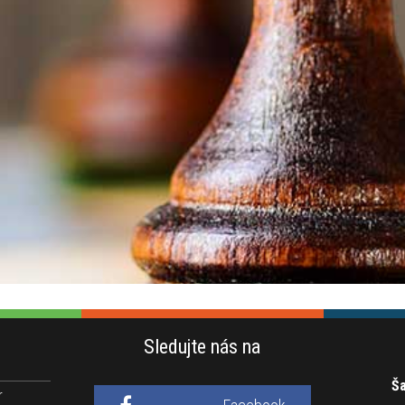
Sledujte nás na
Ša
r