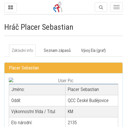
Togg
navig
Hráč Placer Sebastian
Základní info
Seznam zápasů
Vývoj Ela (graf)
Placer Sebastian
Jméno:
Placer Sebastian
Oddíl:
QCC České Budějovice
Výkonnostní třída / Titul:
KM
Elo národní:
2135