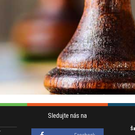
Sledujte nás na
Ša
r