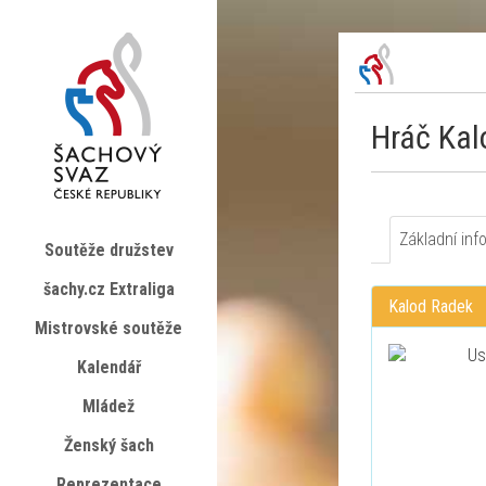
Hráč Kal
Základní inf
Soutěže družstev
šachy.cz Extraliga
Kalod Radek
Mistrovské soutěže
Kalendář
Mládež
Ženský šach
Reprezentace