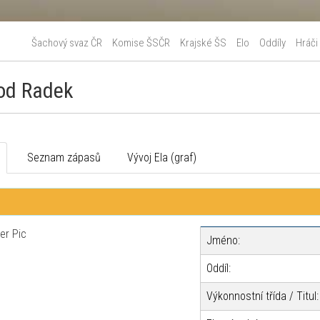
Šachový svaz ČR
Komise ŠSČR
Krajské ŠS
Elo
Oddíly
Hráči
od Radek
o
Seznam zápasů
Vývoj Ela (graf)
Jméno:
Oddíl:
Výkonnostní třída / Titul: