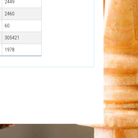
2449
2460
60
305421
1978