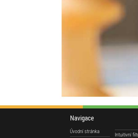
Navigace
Úvodní stránka
Intuitivní filt