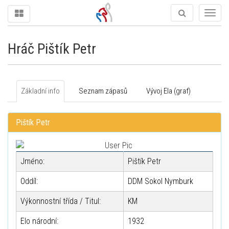
Togg
navig
Hráč Pištík Petr
Základní info
Seznam zápasů
Vývoj Ela (graf)
Pištík Petr
Jméno:
Pištík Petr
Oddíl:
DDM Sokol Nymburk
Výkonnostní třída / Titul:
KM
Elo národní:
1932