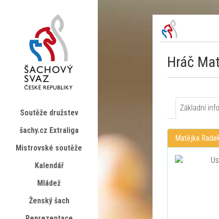
Hráč Mat
Základní inf
Soutěže družstev
šachy.cz Extraliga
Matějka Rade
Mistrovské soutěže
Kalendář
Mládež
Ženský šach
Reprezentace