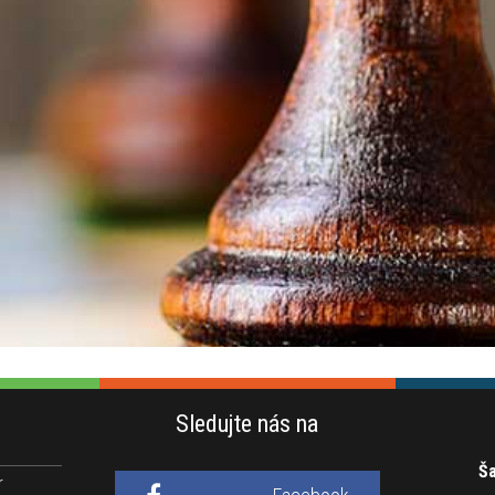
Sledujte nás na
Ša
r