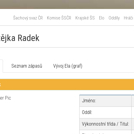
Šachový svaz ČR
Komise ŠSČR
Krajské ŠS
Elo
Oddíly
Hráči
ějka Radek
o
Seznam zápasů
Vývoj Ela (graf)
k
Jméno:
Oddíl:
Výkonnostní třída / Titul: