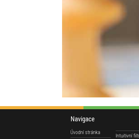
Navigace
Úvodní stránka
Intuitivní filt