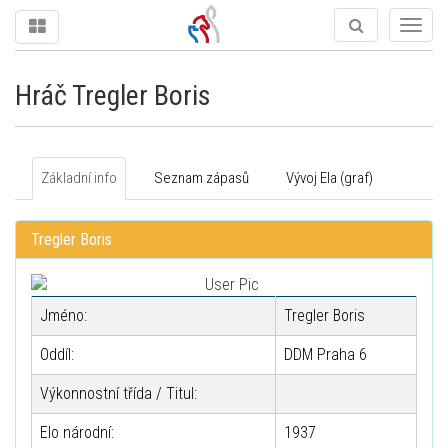
Togg
navig
Hráč Tregler Boris
Základní info
Seznam zápasů
Vývoj Ela (graf)
Tregler Boris
Jméno:
Tregler Boris
Oddíl:
DDM Praha 6
Výkonnostní třída / Titul:
Elo národní:
1937