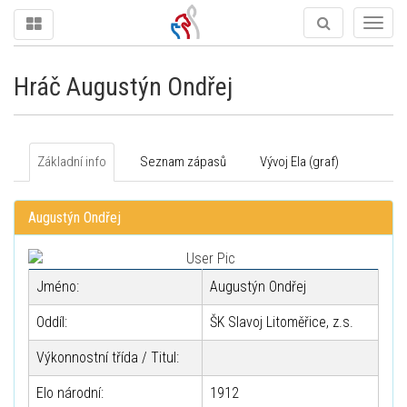
Togg
navig
Hráč Augustýn Ondřej
Základní info
Seznam zápasů
Vývoj Ela (graf)
Augustýn Ondřej
Jméno:
Augustýn Ondřej
Oddíl:
ŠK Slavoj Litoměřice, z.s.
Výkonnostní třída / Titul:
Elo národní:
1912