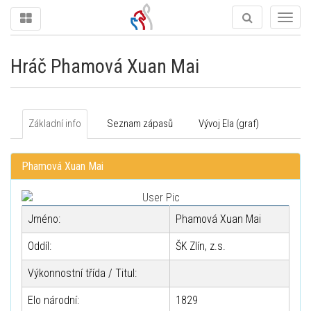
Togg
navig
Hráč Phamová Xuan Mai
Základní info
Seznam zápasů
Vývoj Ela (graf)
Phamová Xuan Mai
Jméno:
Phamová Xuan Mai
Oddíl:
ŠK Zlín, z.s.
Výkonnostní třída / Titul:
Elo národní:
1829