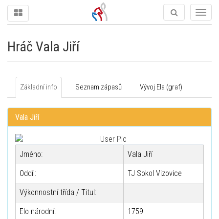
Togg
navig
Hráč Vala Jiří
Základní info
Seznam zápasů
Vývoj Ela (graf)
Vala Jiří
Jméno:
Vala Jiří
Oddíl:
TJ Sokol Vizovice
Výkonnostní třída / Titul:
Elo národní:
1759