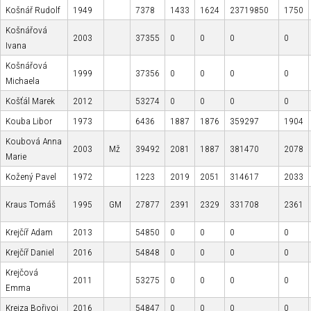
Košnář Rudolf
1949
7378
1433
1624
23719850
1750
Košnářová
2003
37355
0
0
0
0
Ivana
Košnářová
1999
37356
0
0
0
0
Michaela
Košťál Marek
2012
53274
0
0
0
0
Kouba Libor
1973
6436
1887
1876
359297
1904
Koubová Anna
2003
Mž
39492
2081
1887
381470
2078
Marie
Kožený Pavel
1972
1223
2019
2051
314617
2033
Kraus Tomáš
1995
GM
27877
2391
2329
331708
2361
Krejčíř Adam
2013
54850
0
0
0
0
Krejčíř Daniel
2016
54848
0
0
0
0
Krejčová
2011
53275
0
0
0
0
Emma
Krejza Bořivoj
2016
54847
0
0
0
0