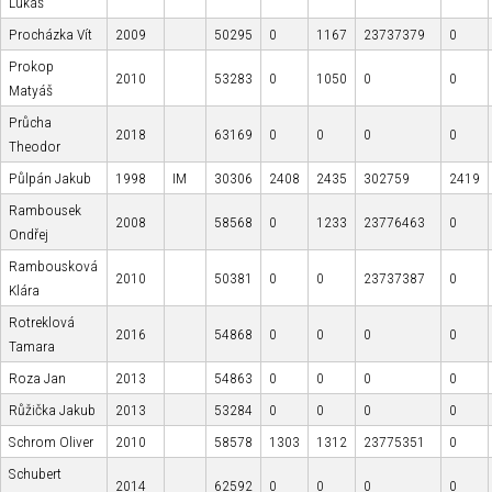
Lukáš
Procházka Vít
2009
50295
0
1167
23737379
0
Prokop
2010
53283
0
1050
0
0
Matyáš
Průcha
2018
63169
0
0
0
0
Theodor
Půlpán Jakub
1998
IM
30306
2408
2435
302759
2419
Rambousek
2008
58568
0
1233
23776463
0
Ondřej
Rambousková
2010
50381
0
0
23737387
0
Klára
Rotreklová
2016
54868
0
0
0
0
Tamara
Roza Jan
2013
54863
0
0
0
0
Růžička Jakub
2013
53284
0
0
0
0
Schrom Oliver
2010
58578
1303
1312
23775351
0
Schubert
2014
62592
0
0
0
0