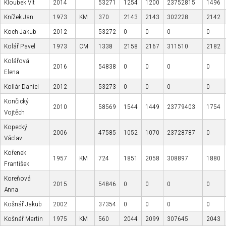
Kloubek Vít
2014
53271
1254
1200
23752815
1496
Knížek Jan
1973
KM
370
2143
2143
302228
2142
Koch Jakub
2012
53272
0
0
0
0
Kolář Pavel
1973
CM
1338
2158
2167
311510
2182
Kolářová
2016
54838
0
0
0
0
Elena
Kollár Daniel
2012
53273
0
0
0
0
Končický
2010
58569
1544
1449
23779403
1754
Vojtěch
Kopecký
2006
47585
1052
1070
23728787
0
Václav
Kořenek
1957
KM
724
1851
2058
308897
1880
František
Koreňová
2015
54846
0
0
0
0
Anna
Košnář Jakub
2002
37354
0
0
0
0
Košnář Martin
1975
KM
560
2044
2099
307645
2043