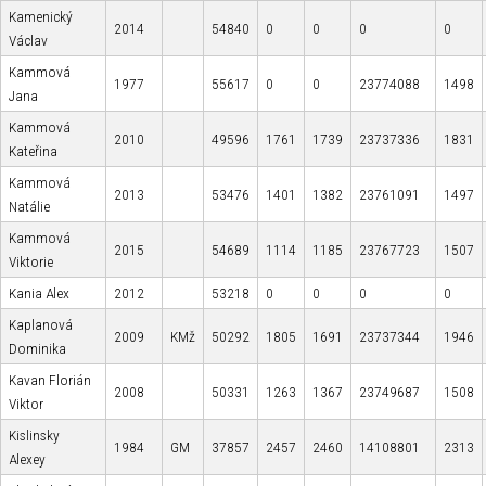
Kamenický
2014
54840
0
0
0
0
Václav
Kammová
1977
55617
0
0
23774088
1498
Jana
Kammová
2010
49596
1761
1739
23737336
1831
Kateřina
Kammová
2013
53476
1401
1382
23761091
1497
Natálie
Kammová
2015
54689
1114
1185
23767723
1507
Viktorie
Kania Alex
2012
53218
0
0
0
0
Kaplanová
2009
KMž
50292
1805
1691
23737344
1946
Dominika
Kavan Florián
2008
50331
1263
1367
23749687
1508
Viktor
Kislinsky
1984
GM
37857
2457
2460
14108801
2313
Alexey