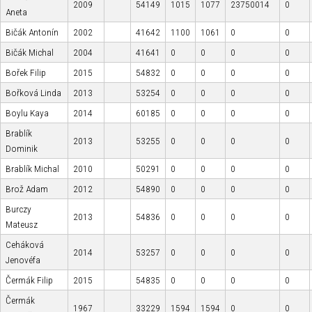
2009
54149
1015
1077
23750014
0
Aneta
Bičák Antonín
2002
41642
1100
1061
0
0
Bičák Michal
2004
41641
0
0
0
0
Bořek Filip
2015
54832
0
0
0
0
Bořková Linda
2013
53254
0
0
0
0
Boylu Kaya
2014
60185
0
0
0
0
Brablík
2013
53255
0
0
0
0
Dominik
Brablík Michal
2010
50291
0
0
0
0
Brož Adam
2012
54890
0
0
0
0
Burczy
2013
54836
0
0
0
0
Mateusz
Ceháková
2014
53257
0
0
0
0
Jenovéfa
Čermák Filip
2015
54835
0
0
0
0
Čermák
1967
33229
1594
1594
0
0