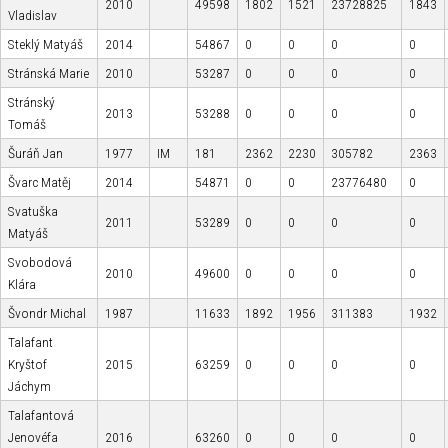
2010
49598
1802
1521
23728825
1843
Vladislav
Steklý Matyáš
2014
54867
0
0
0
0
Stránská Marie
2010
53287
0
0
0
0
Stránský
2013
53288
0
0
0
0
Tomáš
Šuráň Jan
1977
IM
181
2362
2230
305782
2363
Švarc Matěj
2014
54871
0
0
23776480
0
Svatuška
2011
53289
0
0
0
0
Matyáš
Svobodová
2010
49600
0
0
0
0
Klára
Švondr Michal
1987
11633
1892
1956
311383
1932
Talafant
Kryštof
2015
63259
0
0
0
0
Jáchym
Talafantová
Jenovéfa
2016
63260
0
0
0
0