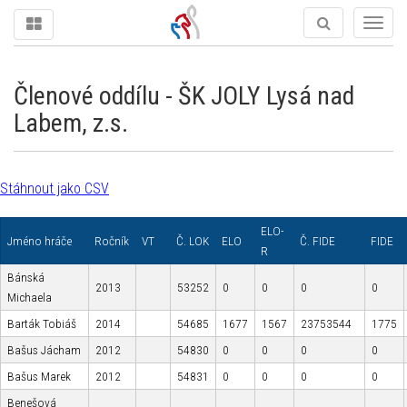
Togg
navig
Členové oddílu - ŠK JOLY Lysá nad
Labem, z.s.
Stáhnout jako CSV
ELO-
Jméno hráče
Ročník
VT
Č. LOK
ELO
Č. FIDE
FIDE
R
Bánská
2013
53252
0
0
0
0
Michaela
Barták Tobiáš
2014
54685
1677
1567
23753544
1775
Bašus Jácham
2012
54830
0
0
0
0
Bašus Marek
2012
54831
0
0
0
0
Benešová