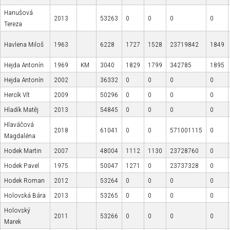
Hanušová
2013
53263
0
0
0
0
Tereza
Havlena Miloš
1963
6228
1727
1528
23719842
1849
Hejda Antonín
1969
KM
3040
1829
1799
342785
1895
Hejda Antonín
2002
36332
0
0
0
0
Hercík Vít
2009
50296
0
0
0
0
Hladík Matěj
2013
54845
0
0
0
0
Hlaváčová
2018
61041
0
0
571001115
0
Magdaléna
Hodek Martin
2007
48004
1112
1130
23728760
0
Hodek Pavel
1975
50047
1271
0
23737328
0
Hodek Roman
2012
53264
0
0
0
0
Holovská Bára
2013
53265
0
0
0
0
Holovský
2011
53266
0
0
0
0
Marek