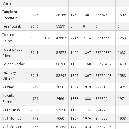
Marie
Tanglová
1997
38265
1453
1387
386545
1692
Dominika
Tesař Bořek
2010
53291
0
0
0
0
Topenčík
2010
FM
47587
2216
2114
23716550
2263
Bruno
Topenčíková
2014
52572
1406
1397
23750880
1632
Ellen
Torhan Václav
2015
56730
1100
1150
23775432
1419
Tužinský
2013
53292
1357
1307
23776498
1583
Mikuláš
Vajčner Jiří
1973
7050
1837
1919
322318
1924
Valenta
1976
2466
1888
1888
322326
1974
Zdeněk
Valtr Jakub
2003
37358
1140
1174
384798
0
Valtr Tomáš
1973
7060
1807
1976
311502
1903
Vaňáček Jan
1976
51353
1429
1313
23737395
0