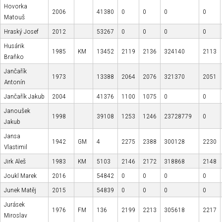
Hovorka
2006
41380
0
0
0
0
Matouš
Hraský Josef
2012
53267
0
0
0
0
Husárik
1985
KM
13452
2119
2136
324140
2113
Braňko
Jančařík
1973
13388
2064
2076
321370
2051
Antonín
Jančařík Jakub
2004
41376
1100
1075
0
0
Janoušek
1998
39108
1253
1246
23728779
0
Jakub
Jansa
1942
GM
4
2275
2388
300128
2230
Vlastimil
Jirk Aleš
1983
KM
5103
2146
2172
318868
2148
Joukl Marek
2016
54842
0
0
0
0
Junek Matěj
2015
54839
0
0
0
0
Jurásek
1976
FM
136
2199
2213
305618
2217
Miroslav