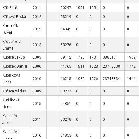
Kříž Eliáš
2011
50297
1021
1054
0
0
Křížová Eliška
2012
53219
0
0
0
0
Krmenčík
2012
54849
0
0
0
0
David
Křováčková
2013
53276
0
0
0
0
Emma
Kubíče Jakub
2003
39112
1796
1731
388610
1909
Kubíček Daniel
2006
44763
1811
1528
23718838
1772
Kubíčková
2010
46215
1032
1026
23748834
1414
Linda
Kučera Václav
2009
53277
0
0
0
0
Kutláková
2015
54851
0
0
0
0
Hana
Kvasnička
2011
53278
0
0
0
0
Jakub
Kvasnička
2016
54853
0
0
0
0
Jonáš