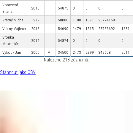
Votavová
2013
54875
0
0
0
0
Eliana
Vrátný Michal
1979
58080
1180
1371
23774169
0
Vrátný Vojtěch
2016
54690
1479
1515
23753692
1681
Vronka
2014
54874
0
0
0
0
Maxmilián
Vykouk Jan
2000
IM
34500
2473
2399
349658
2511
Nalezeno 218 záznamů.
Stáhnout jako CSV