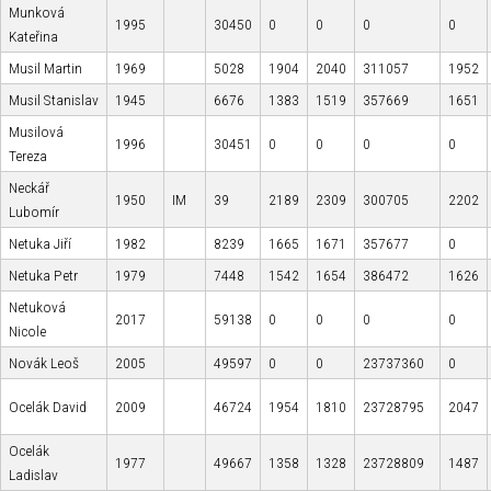
Munková
1995
30450
0
0
0
0
Kateřina
Musil Martin
1969
5028
1904
2040
311057
1952
Musil Stanislav
1945
6676
1383
1519
357669
1651
Musilová
1996
30451
0
0
0
0
Tereza
Neckář
1950
IM
39
2189
2309
300705
2202
Lubomír
Netuka Jiří
1982
8239
1665
1671
357677
0
Netuka Petr
1979
7448
1542
1654
386472
1626
Netuková
2017
59138
0
0
0
0
Nicole
Novák Leoš
2005
49597
0
0
23737360
0
Ocelák David
2009
46724
1954
1810
23728795
2047
Ocelák
1977
49667
1358
1328
23728809
1487
Ladislav