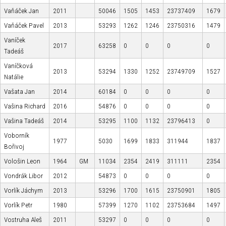
Vaňáček Jan
2011
50046
1505
1453
23737409
1679
Vaňáček Pavel
2013
53293
1262
1246
23750316
1479
Vaníček
2017
63258
0
0
0
0
Tadeáš
Vaníčková
2013
53294
1330
1252
23749709
1527
Natálie
Vašata Jan
2014
60184
0
0
0
0
Vašina Richard
2016
54876
0
0
0
0
Vašina Tadeáš
2014
53295
1100
1132
23796413
0
Voborník
1977
5030
1699
1833
311944
1837
Bořivoj
Vološin Leon
1964
GM
11034
2354
2419
311111
2354
Vondrák Libor
2012
54873
0
0
0
0
Vorlík Jáchym
2013
53296
1700
1615
23750901
1805
Vorlík Petr
1980
57399
1270
1102
23753684
1497
Vostruha Aleš
2011
53297
0
0
0
0