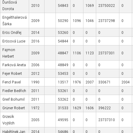
Ďurišová
2010
54843
0
1069
23750022
0
Dorota
Engelthalerová
2009
50290
1096
1046
23737298
0
Šárka
Erös Ondřej
2014
53260
0
0
0
0
Erösová Lucie
2016
54844
0
0
0
0
Fajmon
2009
48847
1106
1123
23737301
0
Herbert
Farková Aneta
2006
48849
0
0
0
0
Fejer Robert
2012
53453
0
0
0
0
Fencl Pavel
1990
13517
1976
2007
330671
2004
Fiedler Bedřich
2011
53261
0
0
0
0
Greif Bohumil
2011
53262
0
0
0
0
Grüner Robert
1972
31533
1629
1606
396222
0
Grzesík
2005
49595
0
0
23737310
0
Vojtěch
Habětínek Jan
2014
54686
0
0
0
0