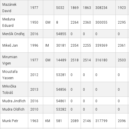
Mazánek
1977
5032
1869
1863
308234
1923
David
Meduna
1950
GM
8
2264
2360
300055
2295
Eduard
Menšík Ondřej
2016
54855
0
0
0
0
Mikeš Jan
1996
IM
30181
2354
2255
339369
2361
Mirumian
1977
GM
14489
2518
2514
316180
2503
Vigen
Moustafa
2012
53281
0
0
0
0
Yaseen
Mrkvička
2013
54856
0
0
0
0
Tobiáš
Mudra Jindřich
2016
54861
0
0
0
0
Mudra Oldřich
2010
53282
0
0
0
0
Munk Petr
1963
KM
581
2089
2146
317799
2096