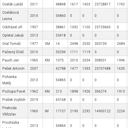
Ocelák Lukáš
2011
48848
1617
1403
23728817
1742
Oceláková
2014
54860
0
0
0
0
Leona
Odcházel Jiří
1957
38861
1092
1100
23729660
0
Opletal Jakub
2013
53418
0
0
0
0
Oral Tomáš
1977
GM
14
2498
2530
303739
2489
Pačesný Eliáš
2010
50294
1111
1119
0
0
Pauch Jan
1965
KM
1075
2010
2034
308501
1996
Pešek Antonín
2007
42788
1477
1393
23707488
1635
Pohanka
2013
54865
0
0
0
0
Matěj
Postupa Pavel
1962
KM
213
1898
1926
306274
1913
Prášek Vojtěch
2019
63168
0
0
0
0
Priehoda
1960
IM
17157
2190
2292
14900122
2224
Vítězslav
Procházka
2013
54864
0
0
0
0