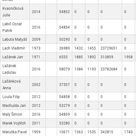
Kvasničková
2014
54852
0
0
0
0
Julie
Labič Oscar
2016
54854
0
0
0
0
Patrik
Labuta Matyáš
2009
50293
0
0
0
0
Lach Vladimír
1973
26989
1432
1455
23729651
0
Lažánek Jan
1971
6555
1885
1892
310859
1958
Lažánek
2016
58079
1384
1193
23782684
0
Ladislav
Lažánková
2002
37357
0
0
0
0
Anna
Loula Filip
2012
54858
0
0
0
0
Machulda Jan
2012
53279
0
0
0
0
Malý Šimon
2016
54859
0
0
0
0
Marek Vojtěch
2011
53280
0
0
0
0
Matuška Pavel
1959
10671
1563
1535
342815
1740