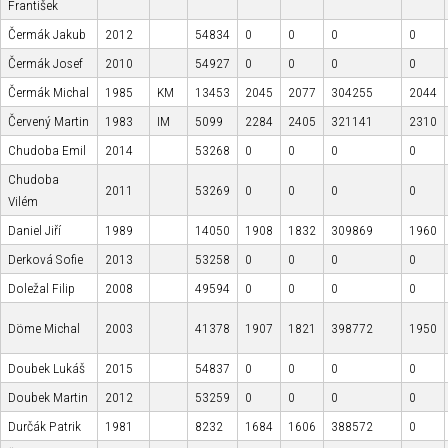
František
Čermák Jakub
2012
54834
0
0
0
0
Čermák Josef
2010
54927
0
0
0
0
Čermák Michal
1985
KM
13453
2045
2077
304255
2044
Červený Martin
1983
IM
5099
2284
2405
321141
2310
Chudoba Emil
2014
53268
0
0
0
0
Chudoba
2011
53269
0
0
0
0
Vilém
Daniel Jiří
1989
14050
1908
1832
309869
1960
Derková Sofie
2013
53258
0
0
0
0
Doležal Filip
2008
49594
0
0
0
0
Döme Michal
2003
41378
1907
1821
398772
1950
Doubek Lukáš
2015
54837
0
0
0
0
Doubek Martin
2012
53259
0
0
0
0
Durčák Patrik
1981
8232
1684
1606
388572
0