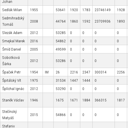
Johan
Sedlák Milan
1955
53641
1920
1783
23746149
1928
Sedmihradský
2008
44764
1860
1592
23709936
1893
Tomáš
Slezák Adam
2012
53285
0
0
0
0
Smejkal Marek
2016
54862
0
0
0
0
Šmíd Daniel
2005
49599
0
0
0
0
Sobotková
2012
53286
0
0
0
0
Šárka
Špaček Petr
1954
IM
26
2216
2347
300314
2256
Špitálský Vít
1975
31534
1447
1444
0
0
Šplíchal Ignác
2012
53290
0
0
0
0
Staněk Václav
1946
1675
1671
1884
366315
1817
Stečínský
2015
54866
0
0
0
0
Matyáš
Stefaniv