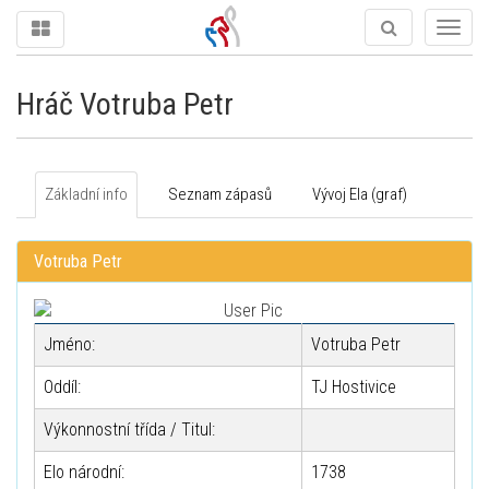
Togg
navig
Hráč Votruba Petr
Základní info
Seznam zápasů
Vývoj Ela (graf)
Votruba Petr
Jméno:
Votruba Petr
Oddíl:
TJ Hostivice
Výkonnostní třída / Titul:
Elo národní:
1738