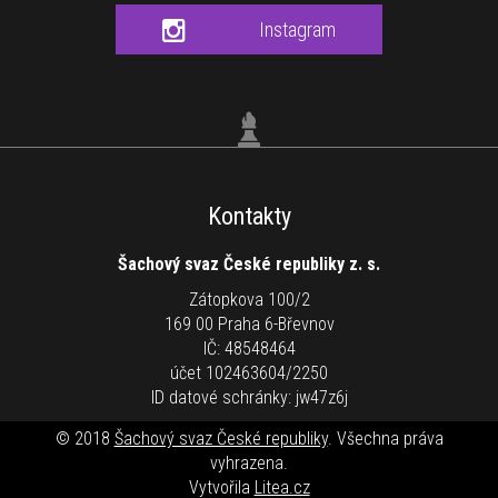
Instagram
Kontakty
Šachový svaz České republiky z. s.
Zátopkova 100/2
169 00 Praha 6-Břevnov
IČ: 48548464
účet 102463604/2250
ID datové schránky: jw47z6j
© 2018
Šachový svaz České republiky
. Všechna práva
vyhrazena.
Vytvořila
Litea.cz