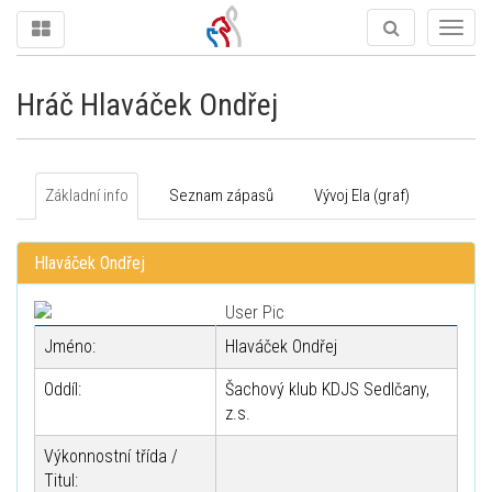
Togg
navig
Hráč Hlaváček Ondřej
Základní info
Seznam zápasů
Vývoj Ela (graf)
Hlaváček Ondřej
Jméno:
Hlaváček Ondřej
Oddíl:
Šachový klub KDJS Sedlčany,
z.s.
Výkonnostní třída /
Titul: