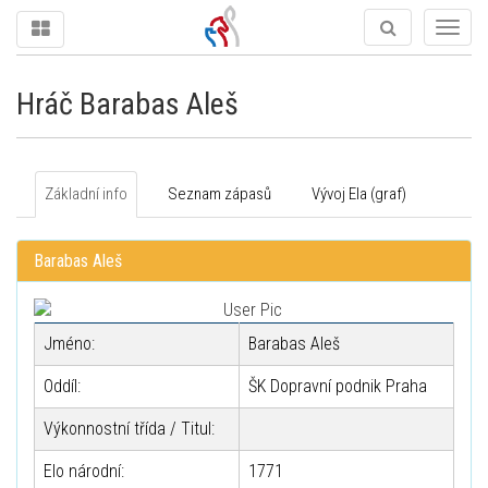
Togg
navig
Hráč Barabas Aleš
Základní info
Seznam zápasů
Vývoj Ela (graf)
Barabas Aleš
Jméno:
Barabas Aleš
Oddíl:
ŠK Dopravní podnik Praha
Výkonnostní třída / Titul:
Elo národní:
1771