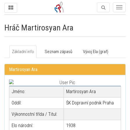
Togg
navig
Hráč Martirosyan Ara
Základní info
Seznam zápasů
Vývoj Ela (graf)
Martirosyan Ara
Jméno:
Martirosyan Ara
Oddíl:
ŠK Dopravní podnik Praha
Výkonnostní třída / Titul:
Elo národní:
1938