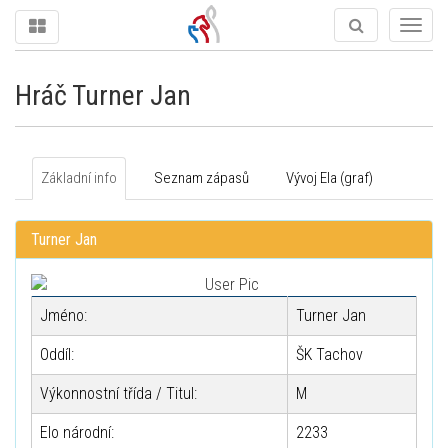
Togg
navig
Hráč Turner Jan
Základní info
Seznam zápasů
Vývoj Ela (graf)
Turner Jan
Jméno:
Turner Jan
Oddíl:
ŠK Tachov
Výkonnostní třída / Titul:
M
Elo národní:
2233