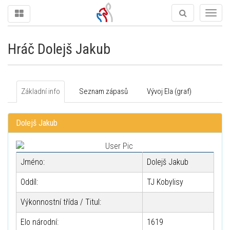
Togg
navig
Hráč Dolejš Jakub
Základní info
Seznam zápasů
Vývoj Ela (graf)
Dolejš Jakub
Jméno:
Dolejš Jakub
Oddíl:
TJ Kobylisy
Výkonnostní třída / Titul:
Elo národní:
1619