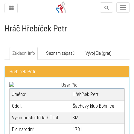
Togg
navig
Hráč Hřebíček Petr
Základní info
Seznam zápasů
Vývoj Ela (graf)
Hřebíček Petr
Jméno:
Hřebíček Petr
Oddíl:
Šachový klub Bohnice
Výkonnostní třída / Titul:
KM
Elo národní:
1781