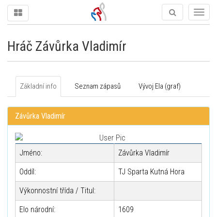
Togg
navig
Hráč Závůrka Vladimír
Základní info
Seznam zápasů
Vývoj Ela (graf)
Závůrka Vladimír
Jméno:
Závůrka Vladimír
Oddíl:
TJ Sparta Kutná Hora
Výkonnostní třída / Titul:
Elo národní:
1609