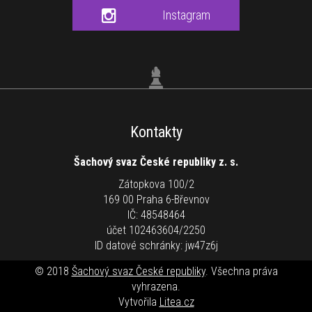
Instagram
Kontakty
Šachový svaz České republiky z. s.
Zátopkova 100/2
169 00 Praha 6-Břevnov
IČ: 48548464
účet 102463604/2250
ID datové schránky: jw47z6j
© 2018
Šachový svaz České republiky
. Všechna práva
vyhrazena.
Vytvořila
Litea.cz