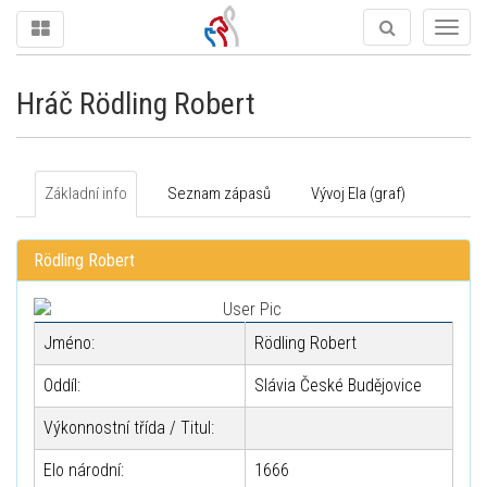
Togg
navig
Hráč Rödling Robert
Základní info
Seznam zápasů
Vývoj Ela (graf)
Rödling Robert
Jméno:
Rödling Robert
Oddíl:
Slávia České Budějovice
Výkonnostní třída / Titul:
Elo národní:
1666