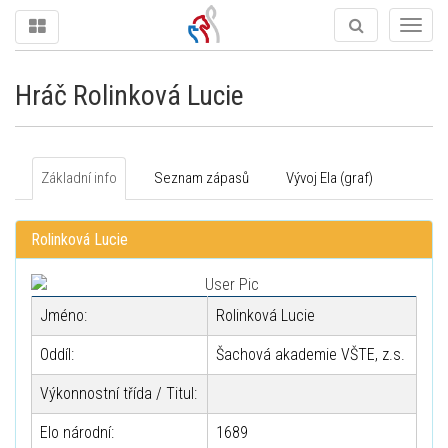
Togg
navig
Hráč Rolinková Lucie
Základní info
Seznam zápasů
Vývoj Ela (graf)
Rolinková Lucie
Jméno:
Rolinková Lucie
Oddíl:
Šachová akademie VŠTE, z.s.
Výkonnostní třída / Titul:
Elo národní:
1689