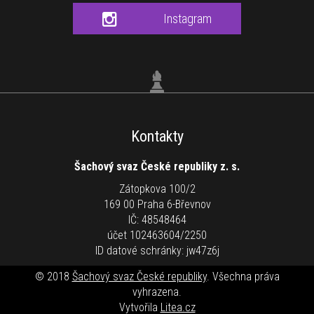
Instagram
Kontakty
Šachový svaz České republiky z. s.
Zátopkova 100/2
169 00 Praha 6-Břevnov
IČ: 48548464
účet 102463604/2250
ID datové schránky: jw47z6j
© 2018
Šachový svaz České republiky
. Všechna práva
vyhrazena.
Vytvořila
Litea.cz