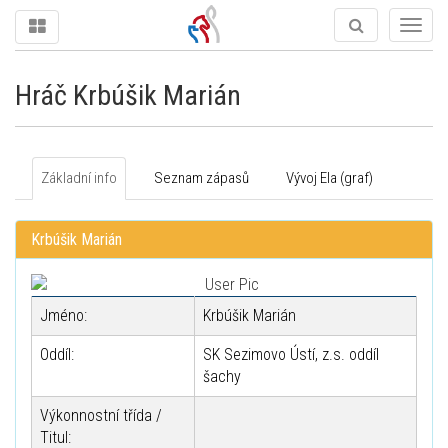
Togg
navig
Hráč Krbúšik Marián
Základní info
Seznam zápasů
Vývoj Ela (graf)
Krbúšik Marián
Jméno:
Krbúšik Marián
Oddíl:
SK Sezimovo Ústí, z.s. oddíl
šachy
Výkonnostní třída /
Titul: