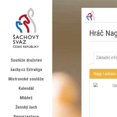
Hráč Nag
Základní inf
Soutěže družstev
šachy.cz Extraliga
Nagy Ladislav
Mistrovské soutěže
Kalendář
Mládež
Ženský šach
Reprezentace