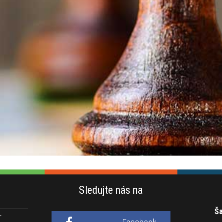
Sledujte nás na
Ša
r