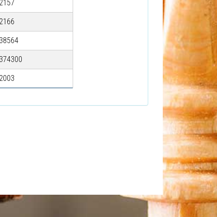
2157
2166
38564
374300
2003