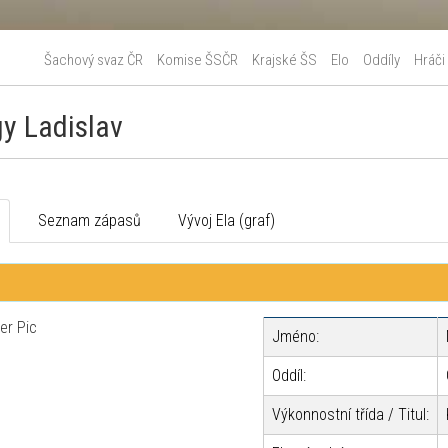
Šachový svaz ČR
Komise ŠSČR
Krajské ŠS
Elo
Oddíly
Hráči
y Ladislav
o
Seznam zápasů
Vývoj Ela (graf)
Jméno:
Oddíl:
Výkonnostní třída / Titul: