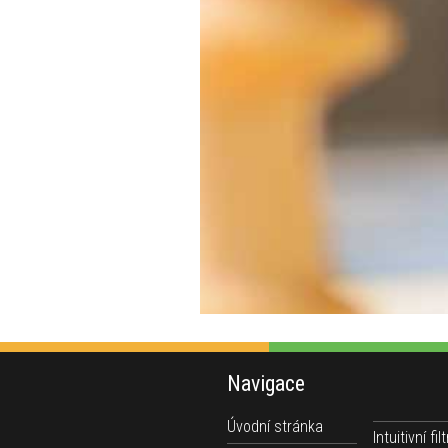
Navigace
Úvodní stránka
Intuitivní filt