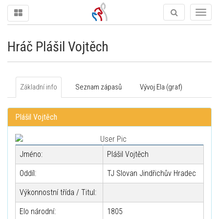
Togg
navig
Hráč Plášil Vojtěch
Základní info
Seznam zápasů
Vývoj Ela (graf)
Plášil Vojtěch
Jméno:
Plášil Vojtěch
Oddíl:
TJ Slovan Jindřichův Hradec
Výkonnostní třída / Titul:
Elo národní:
1805