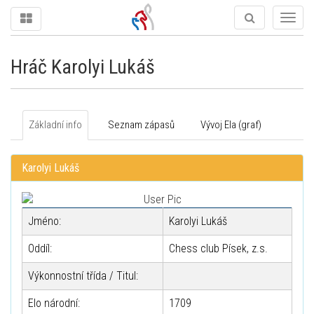
Togg
navig
Hráč Karolyi Lukáš
Základní info
Seznam zápasů
Vývoj Ela (graf)
Karolyi Lukáš
Jméno:
Karolyi Lukáš
Oddíl:
Chess club Písek, z.s.
Výkonnostní třída / Titul:
Elo národní:
1709