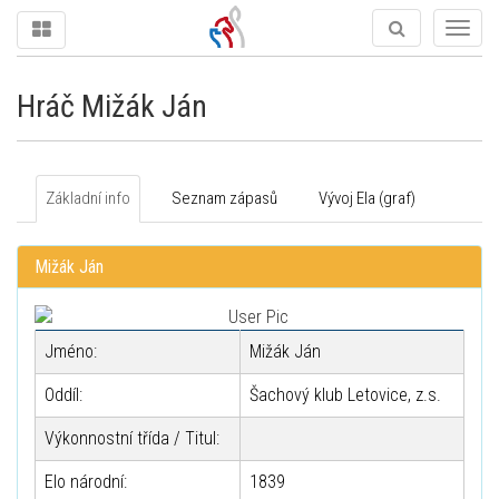
Togg
navig
Hráč Mižák Ján
Základní info
Seznam zápasů
Vývoj Ela (graf)
Mižák Ján
Jméno:
Mižák Ján
Oddíl:
Šachový klub Letovice, z.s.
Výkonnostní třída / Titul:
Elo národní:
1839