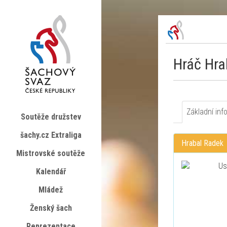
Hráč Hra
Základní inf
Soutěže družstev
šachy.cz Extraliga
Hrabal Radek
Mistrovské soutěže
Kalendář
Mládež
Ženský šach
Reprezentace