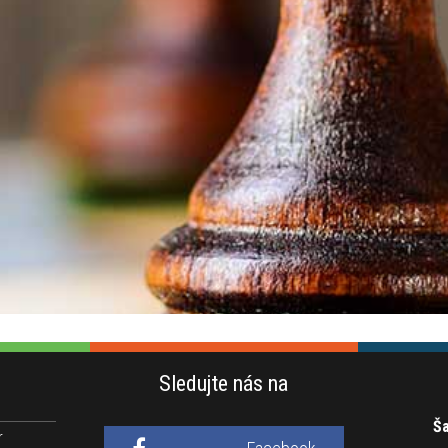
Sledujte nás na
Ša
r