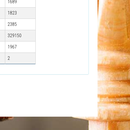
1689
1823
2385
329150
1967
2