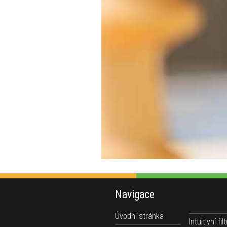
Navigace
Úvodní stránka
Intuitivní filt