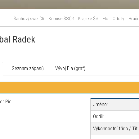
Šachový svaz ČR
Komise ŠSČR
Krajské ŠS
Elo
Oddíly
Hráči
bal Radek
o
Seznam zápasů
Vývoj Ela (graf)
Jméno:
Oddíl:
Výkonnostní třída / Titu