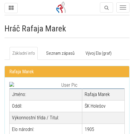
Togg
navig
Hráč Rafaja Marek
Základní info
Seznam zápasů
Vývoj Ela (graf)
Rafaja Marek
Jméno:
Rafaja Marek
Oddíl:
ŠK Holešov
Výkonnostní třída / Titul:
Elo národní:
1905