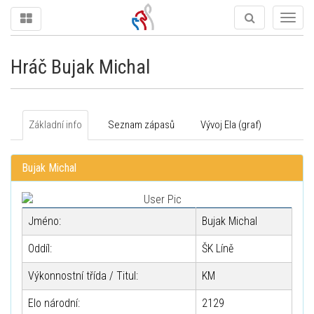
Togg
navig
Hráč Bujak Michal
Základní info
Seznam zápasů
Vývoj Ela (graf)
Bujak Michal
Jméno:
Bujak Michal
Oddíl:
ŠK Líně
Výkonnostní třída / Titul:
KM
Elo národní:
2129