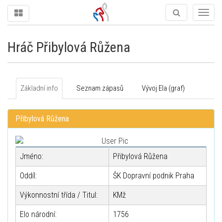
Togg
navig
Hráč Přibylová Růžena
Základní info
Seznam zápasů
Vývoj Ela (graf)
Přibylová Růžena
Jméno:
Přibylová Růžena
Oddíl:
ŠK Dopravní podnik Praha
Výkonnostní třída / Titul:
KMž
Elo národní:
1756