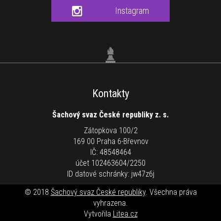
Instagram
Kontakty
Šachový svaz České republiky z. s.
Zátopkova 100/2
169 00 Praha 6-Břevnov
IČ: 48548464
účet 102463604/2250
ID datové schránky: jw47z6j
© 2018
Šachový svaz České republiky
. Všechna práva
vyhrazena.
Vytvořila
Litea.cz