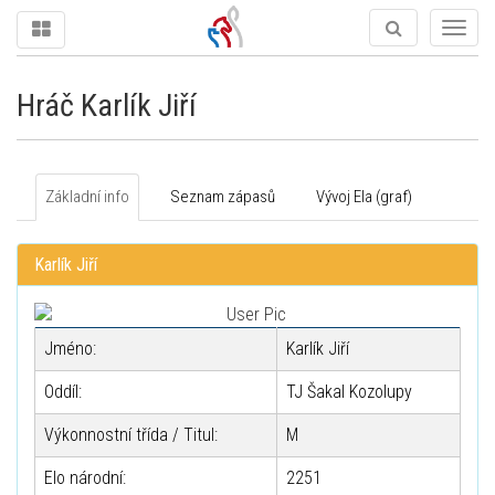
Togg
navig
Hráč Karlík Jiří
Základní info
Seznam zápasů
Vývoj Ela (graf)
Karlík Jiří
Jméno:
Karlík Jiří
Oddíl:
TJ Šakal Kozolupy
Výkonnostní třída / Titul:
M
Elo národní:
2251