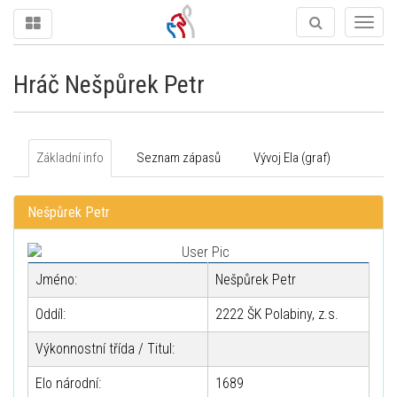
Togg
navig
Hráč Nešpůrek Petr
Základní info
Seznam zápasů
Vývoj Ela (graf)
Nešpůrek Petr
Jméno:
Nešpůrek Petr
Oddíl:
2222 ŠK Polabiny, z.s.
Výkonnostní třída / Titul:
Elo národní:
1689