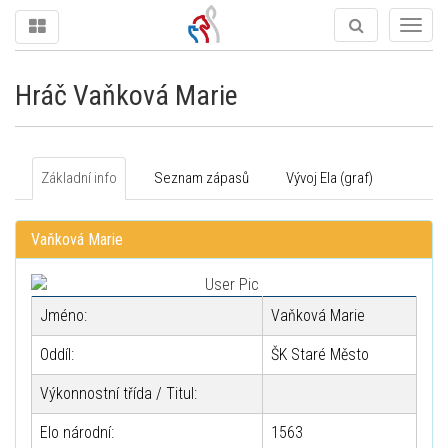
Togg
navig
Hráč Vaňková Marie
Základní info
Seznam zápasů
Vývoj Ela (graf)
Vaňková Marie
Jméno:
Vaňková Marie
Oddíl:
ŠK Staré Město
Výkonnostní třída / Titul:
Elo národní:
1563