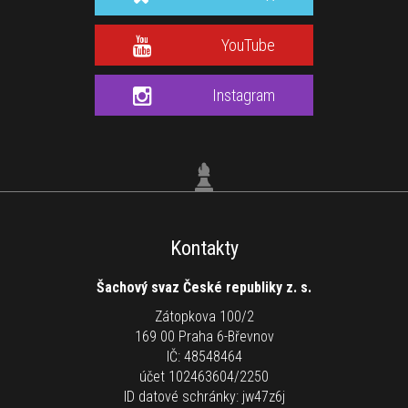
YouTube
Instagram
Kontakty
Šachový svaz České republiky z. s.
Zátopkova 100/2
169 00 Praha 6-Břevnov
IČ: 48548464
účet 102463604/2250
ID datové schránky: jw47z6j