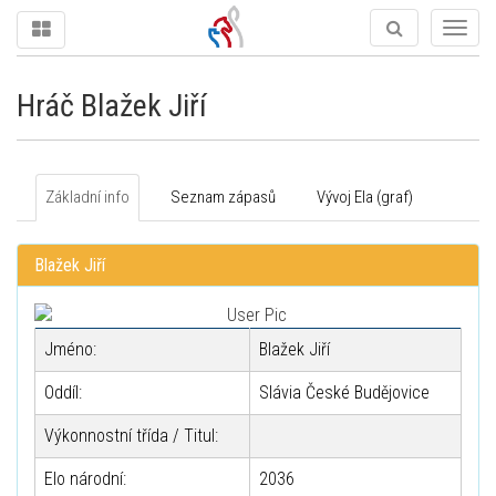
Togg
navig
Hráč Blažek Jiří
Základní info
Seznam zápasů
Vývoj Ela (graf)
Blažek Jiří
Jméno:
Blažek Jiří
Oddíl:
Slávia České Budějovice
Výkonnostní třída / Titul:
Elo národní:
2036